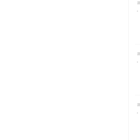
-
-
-