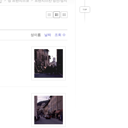
>
성 프란치스코
>
프란치스칸 성인/성지
성이름
날짜
조회 수