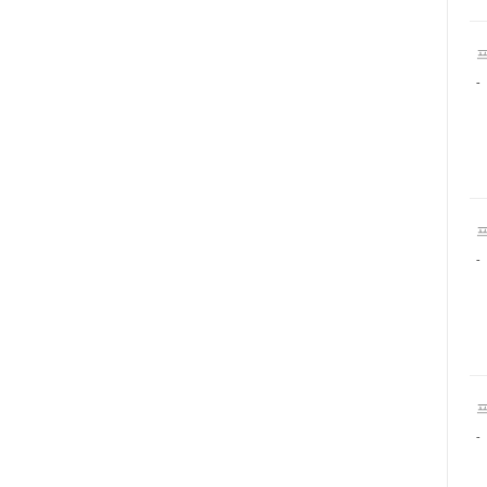
-
-
-