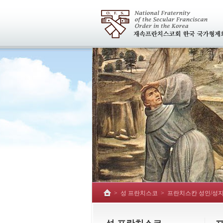
>
성 프란치스코
>
프란치스칸 성인/성