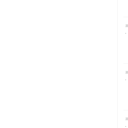
-
-
-