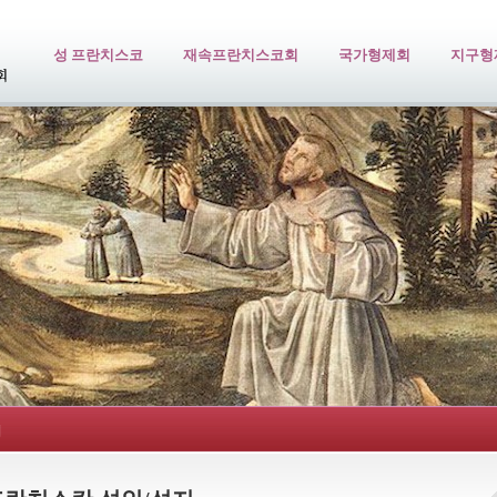
성 프란치스코
재속프란치스코회
국가형제회
지구형
지