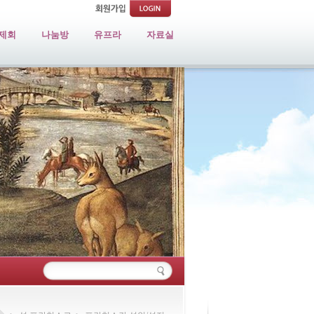
제회
나눔방
유프라
자료실