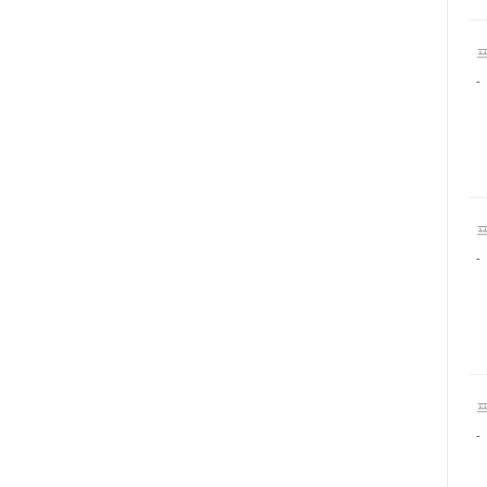
-
-
-