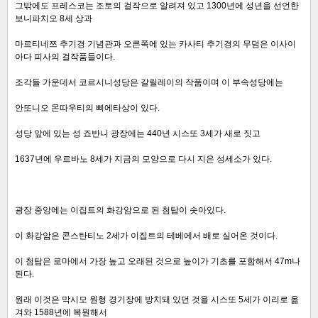
그밖에도 프레스코는 조토의 걸작으로 알려져 있고 1300년에 성년을 선언한
보니파치오 8세 상과
마르티네쯔 추기경 기념관과 오른쪽에 있는 카사티 추기경의 무덤은 이사이
아다 피사의 걸작품들이다.
조각들 가운데서 코르시니성당은 갈릴레이의 작품이며 이 부속성당에는
안또니오 몬따우티의 삐에타상이 있다.
성당 앞에 있는 성 죠반니 광장에는 440년 시스또 3세가 새로 짓고
1637년에 우르바노 8세가 지금의 모양으로 다시 지은 성세소가 있다.
광장 중앙에는 이집트의 화강암으로 된 첨탑이 솟아있다.
이 화강암은 콘스탄티노 2세가 이집트의 테베에서 배로 실어온 것이다.
이 첨탑은 로마에서 가장 높고 오래된 것으로 높이가 기초를 포함해서 47m나
된다.
원래 이것은 막시모 원형 경기장에 방치돼 있던 것을 시스또 5세가 이리로 옮
겨와 1588년에 복원해서