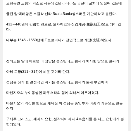
오랫동안 교황의 거소로 사용되었던 라테라노 궁전이 교회에 인접해 있는데
궁전 앞 예배당은 스칼라 산타 Scala Santa성스러운 계단이라고 불린다.
432∼440년에 건립한 것으로, 모자이크와 상감세공(象嵌細工)으로 되어 있
다.
내부는 1646∼1650년에 F.보로미니가 전면적으로 개장(改裝)하였다.
전해오는 말에 따르면 이 성당은 콘스탄티노 황제가 희사한 땅으로 밀찌기
아레 교황(311∼314)이 세운 것이라 한다.
성당을 짓게 한 결정적인 계기는 콘스탄티노 황제의 둘째 부인이며
마쎈지오의 누이동생인 파우스타의 힘에 의해서 이루어졌다.
마쎈지오의 막강한 힘으로 세워진 이 성당은 중앙부가 이중의 기둥으로 만들
어져
구세주 그리스도, 세례자 요한, 선각자이며 제 4복음서를 쓴 사도 요한에게 봉
헌되었다.