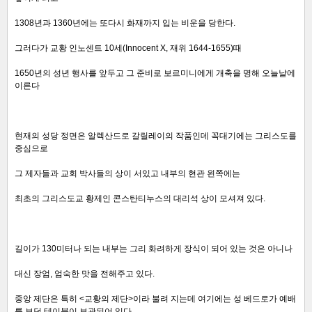
1308년과 1360년에는 또다시 화재까지 입는 비운을 당한다.
그러다가 교황 인노센트 10세(Innocent X, 재위 1644-1655)때
1650년의 성년 행사를 앞두고 그 준비로 보르미니에게 개축을 명해 오늘날에
이른다
현재의 성당 정면은 알렉산드로 갈릴레이의 작품인데 꼭대기에는 그리스도를
중심으로
그 제자들과
교회 박사들의 상이 서있고
내부의 현관 왼쪽에는
최초의 그리스도교 황제인
콘스탄티누스의 대리석 상이 모셔져 있다.
길이가 130미터나 되는 내부는 그리 화려하게 장식이 되어 있는 것은
아니나
대신 장엄, 엄숙한 맛을 전해주고 있다.
중앙 제단은 특히 <교황의 제단>이라 불려 지는데 여기에는 성 베드로가 예배
를 보던 테이블이 보관되어 있다.