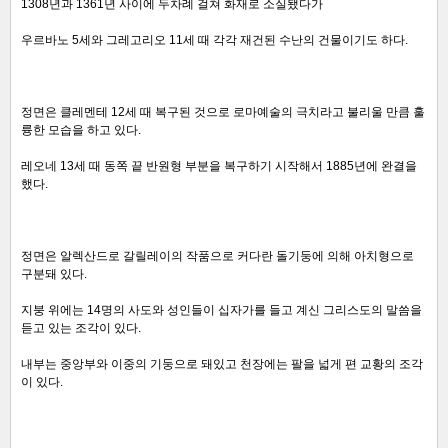
1308년과 1361년 사이에 두차례 걸쳐 화재로 소실됐다가
우르바노 5세와 그레고리오 11세 때 각각 재건된 수난의 건물이기도 하다.
정면은 클레멘테 12세 때 복구된 것으로 로마예술의 극치라고 불리울 만큼 훌
륭한 모습을 하고 있다.
레오네 13세 때 동쪽 끝 반원형 부분을 복구하기 시작해서 1885년에 완결을
했다.
정면은 알렉산드로 갈릴레이의 작품으로 커다란 돌기둥에 의해 아치형으로
구분돼 있다.
지붕 위에는 14명의 사도와 성인들이 십자가를 들고 계신 그리스도의 말씀을
듣고 있는 조각이 있다.
내부는 중앙부와 이중의 기둥으로 돼있고 천장에는 팔을 넓게 편 교황의 조각
이 있다.