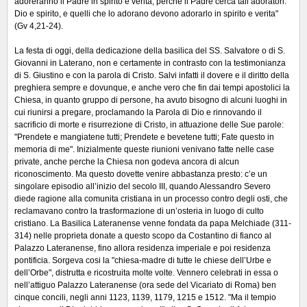
adoreranno il Padre in spirito e verita; perche il Padre cerca tali adoratori.
Dio e spirito, e quelli che lo adorano devono adorarlo in spirito e verita"
(Gv 4,21-24).
La festa di oggi, della dedicazione della basilica del SS. Salvatore o di S.
Giovanni in Laterano, non e certamente in contrasto con la testimonianza
di S. Giustino e con la parola di Cristo. Salvi infatti il dovere e il diritto della
preghiera sempre e dovunque, e anche vero che fin dai tempi apostolici la
Chiesa, in quanto gruppo di persone, ha avuto bisogno di alcuni luoghi in
cui riunirsi a pregare, proclamando la Parola di Dio e rinnovando il
sacrificio di morte e risurrezione di Cristo, in attuazione delle Sue parole:
"Prendete e mangiatene tutti; Prendete e bevetene tutti; Fate questo in
memoria di me". Inizialmente queste riunioni venivano fatte nelle case
private, anche perche la Chiesa non godeva ancora di alcun
riconoscimento. Ma questo dovette venire abbastanza presto: c’e un
singolare episodio all’inizio del secolo III, quando Alessandro Severo
diede ragione alla comunita cristiana in un processo contro degli osti, che
reclamavano contro la trasformazione di un’osteria in luogo di culto
cristiano. La Basilica Lateranense venne fondata da papa Melchiade (311-
314) nelle proprieta donate a questo scopo da Costantino di fianco al
Palazzo Lateranense, fino allora residenza imperiale e poi residenza
pontificia. Sorgeva cosi la "chiesa-madre di tutte le chiese dell’Urbe e
dell’Orbe", distrutta e ricostruita molte volte. Vennero celebrati in essa o
nell’attiguo Palazzo Lateranense (ora sede del Vicariato di Roma) ben
cinque concili, negli anni 1123, 1139, 1179, 1215 e 1512. "Ma il tempio