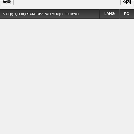
목록
삭제
LANG
PC
© Copyright (c)OFSKOREA.2011 All Right Reserved.