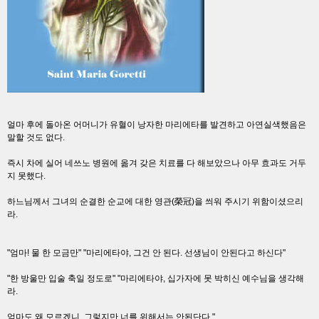
얼마 후에 돌아온 어머니가 유혈이 낭자한 마리에타를 발견하고 아연실색했음은
말할 것도 없다.
즉시 차에 실어 네쓰노 병원에 옮겨 갖은 치료를 다 해보았으나 아무 효과도 거두
지 못했다.
하느님께서 그녀의 순결한 순교에 대한 영관(榮冠)을 씌워 주시기 위함이셨으리
라.
"엄마! 물 한 모금만" "마리에타야, 그건 안 된다. 선생님이 안된다고 하신다"
"한 방울만 입술 축일 정도로" "마리에타야, 십가자에 못 박히신 예수님을 생각해
라.
엄마도 왜 모르겠니, 그렇지만 너를 위해서는 안된단다."