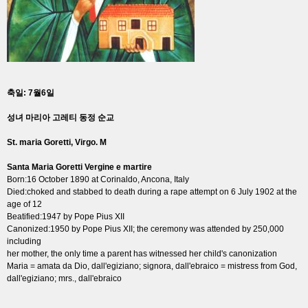
축일: 7월6일
성녀 마리아 고레티 동정 순교
St. maria Goretti, Virgo. M
Santa Maria Goretti Vergine e martire
Born:16 October 1890 at Corinaldo, Ancona, Italy
Died:choked and stabbed to death during a rape attempt on 6 July 1902 at the
age of 12
Beatified:1947 by Pope Pius XII
Canonized:1950 by Pope Pius XII; the ceremony was attended by 250,000
including
her mother, the only time a parent has witnessed her child's canonization
Maria = amata da Dio, dall'egiziano; signora, dall'ebraico = mistress from God,
dall'egiziano; mrs., dall'ebraico