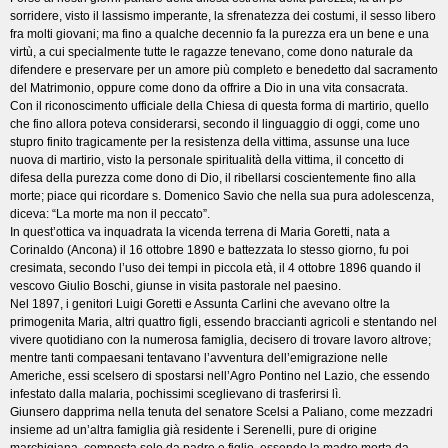
sorridere, visto il lassismo imperante, la sfrenatezza dei costumi, il sesso libero
fra molti giovani; ma fino a qualche decennio fa la purezza era un bene e una
virtù, a cui specialmente tutte le ragazze tenevano, come dono naturale da
difendere e preservare per un amore più completo e benedetto dal sacramento
del Matrimonio, oppure come dono da offrire a Dio in una vita consacrata.
Con il riconoscimento ufficiale della Chiesa di questa forma di martirio, quello
che fino allora poteva considerarsi, secondo il linguaggio di oggi, come uno
stupro finito tragicamente per la resistenza della vittima, assunse una luce
nuova di martirio, visto la personale spiritualità della vittima, il concetto di
difesa della purezza come dono di Dio, il ribellarsi coscientemente fino alla
morte; piace qui ricordare s. Domenico Savio che nella sua pura adolescenza,
diceva: “La morte ma non il peccato”.
In quest’ottica va inquadrata la vicenda terrena di Maria Goretti, nata a
Corinaldo (Ancona) il 16 ottobre 1890 e battezzata lo stesso giorno, fu poi
cresimata, secondo l’uso dei tempi in piccola età, il 4 ottobre 1896 quando il
vescovo Giulio Boschi, giunse in visita pastorale nel paesino.
Nel 1897, i genitori Luigi Goretti e Assunta Carlini che avevano oltre la
primogenita Maria, altri quattro figli, essendo braccianti agricoli e stentando nel
vivere quotidiano con la numerosa famiglia, decisero di trovare lavoro altrove;
mentre tanti compaesani tentavano l’avventura dell’emigrazione nelle
Americhe, essi scelsero di spostarsi nell’Agro Pontino nel Lazio, che essendo
infestato dalla malaria, pochissimi sceglievano di trasferirsi lì.
Giunsero dapprima nella tenuta del senatore Scelsi a Paliano, come mezzadri
insieme ad un’altra famiglia già residente i Serenelli, pure di origine