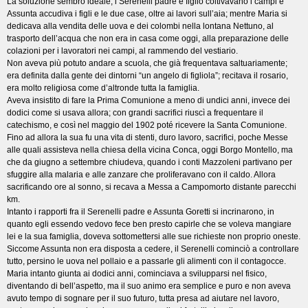
La soluzione sembrò ideale, i Serenelli padre e figlio coltivavano i campi e
Assunta accudiva i figli e le due case, oltre ai lavori sull’aia; mentre Maria si
dedicava alla vendita delle uova e dei colombi nella lontana Nettuno, al
trasporto dell’acqua che non era in casa come oggi, alla preparazione delle
colazioni per i lavoratori nei campi, al rammendo del vestiario.
Non aveva più potuto andare a scuola, che già frequentava saltuariamente;
era definita dalla gente dei dintorni “un angelo di figliola”; recitava il rosario,
era molto religiosa come d’altronde tutta la famiglia.
Aveva insistito di fare la Prima Comunione a meno di undici anni, invece dei
dodici come si usava allora; con grandi sacrifici riuscì a frequentare il
catechismo, e così nel maggio del 1902 poté ricevere la Santa Comunione.
Fino ad allora la sua fu una vita di stenti, duro lavoro, sacrifici, poche Messe
alle quali assisteva nella chiesa della vicina Conca, oggi Borgo Montello, ma
che da giugno a settembre chiudeva, quando i conti Mazzoleni partivano per
sfuggire alla malaria e alle zanzare che proliferavano con il caldo. Allora
sacrificando ore al sonno, si recava a Messa a Campomorto distante parecchi
km.
Intanto i rapporti fra il Serenelli padre e Assunta Goretti si incrinarono, in
quanto egli essendo vedovo fece ben presto capirle che se voleva mangiare
lei e la sua famiglia, doveva sottomettersi alle sue richieste non proprio oneste.
Siccome Assunta non era disposta a cedere, il Serenelli cominciò a controllare
tutto, persino le uova nel pollaio e a passarle gli alimenti con il contagocce.
Maria intanto giunta ai dodici anni, cominciava a svilupparsi nel fisico,
diventando di bell’aspetto, ma il suo animo era semplice e puro e non aveva
avuto tempo di sognare per il suo futuro, tutta presa ad aiutare nel lavoro,