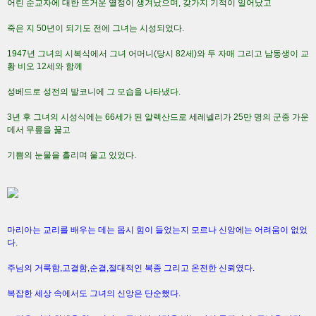
어린 순교자에 대한 뜨거운 열정이 생겨났으며, 갖가지 기적이 일어났고
죽은 지 50년이 되기도 전에 그녀는 시성되었다.
1947년 그녀의 시복식에서 그녀 어머니(당시 82세)와 두 자매 그리고 남동생이 교
황 비오 12세와 함께
성베드로 성전의 발코니에 그 모습을 나타냈다.
3년 후 그녀의 시성식에는 66세가 된 알렉산드로 세레넬리가 25만 명의 군중 가운
데서 무릎을 꿇고
기쁨의 눈물을 흘리며 울고 있었다.
마리아는 교리를 배우는 데는 몹시 힘이 들었는지 모르나 신앙에는 어려움이 없었
다.
주님의 거룩함,고결함,순결,절대적인 복종 그리고 온전한 신뢰였다.
복잡한 세상 속에서도 그녀의 신앙은 단순했다.