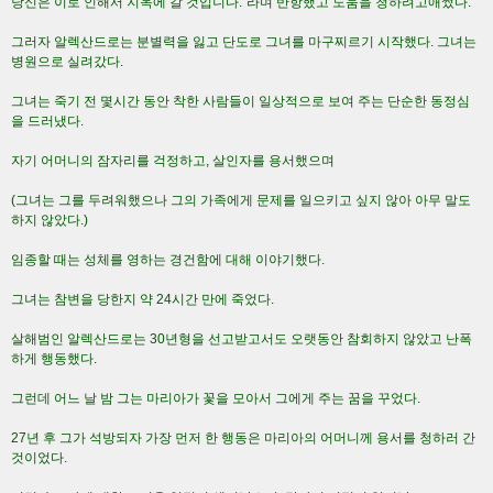
당신은 이로 인해서 지옥에 갈 것입니다."라며 반항했고 도움을 청하려고애썼다.
그러자 알렉산드로는 분별력을 잃고 단도로 그녀를 마구찌르기 시작했다. 그녀는
병원으로 실려갔다.
그녀는 죽기 전 몇시간 동안 착한 사람들이 일상적으로 보여 주는 단순한 동정심
을 드러냈다.
자기 어머니의 잠자리를 걱정하고, 살인자를 용서했으며
(그녀는 그를 두려워했으나 그의 가족에게 문제를 일으키고 싶지 않아 아무 말도
하지 않았다.)
임종할 때는 성체를 영하는 경건함에 대해 이야기했다.
그녀는 참변을 당한지 약 24시간 만에 죽었다.
살해범인 알렉산드로는 30년형을 선고받고서도 오랫동안 참회하지 않았고 난폭
하게 행동했다.
그런데 어느 날 밤 그는 마리아가 꽃을 모아서 그에게 주는 꿈을 꾸었다.
27년 후 그가 석방되자 가장 먼저 한 행동은 마리아의 어머니께 용서를 청하러 간
것이었다.