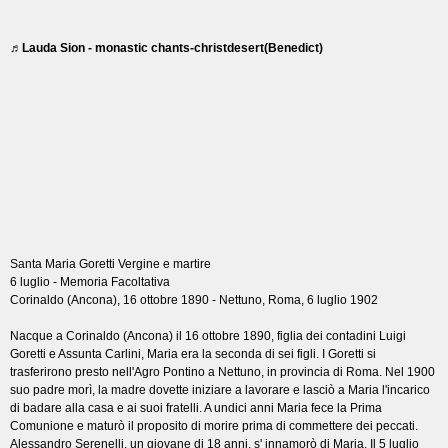
♬Lauda Sion - monastic chants-christdesert(Benedict)
Santa Maria Goretti Vergine e martire
6 luglio - Memoria Facoltativa
Corinaldo (Ancona), 16 ottobre 1890 - Nettuno, Roma, 6 luglio 1902
Nacque a Corinaldo (Ancona) il 16 ottobre 1890, figlia dei contadini Luigi
Goretti e Assunta Carlini, Maria era la seconda di sei figli. I Goretti si
trasferirono presto nell'Agro Pontino a Nettuno, in provincia di Roma. Nel 1900
suo padre morì, la madre dovette iniziare a lavorare e lasciò a Maria l'incarico
di badare alla casa e ai suoi fratelli. A undici anni Maria fece la Prima
Comunione e maturò il proposito di morire prima di commettere dei peccati.
Alessandro Serenelli, un giovane di 18 anni, s' innamorò di Maria. Il 5 luglio