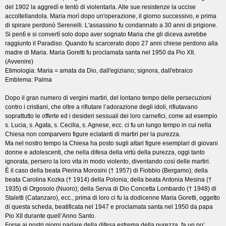
del 1902 la aggredì e tentò di violentarla. Alle sue resistenze la uccise
accoltellandola. Maria morì dopo un'operazione, il giorno successivo, e prima
di spirare perdonò Serenelli. L'assassino fu condannato a 30 anni di prigione.
Si pentì e si convertì solo dopo aver sognato Maria che gli diceva avrebbe
raggiunto il Paradiso. Quando fu scarcerato dopo 27 anni chiese perdono alla
madre di Maria. Maria Goretti fu proclamata santa nel 1950 da Pio XII.
(Avvenire)
Etimologia: Maria = amata da Dio, dall'egiziano; signora, dall'ebraico
Emblema: Palma
Dopo il gran numero di vergini martiri, del lontano tempo delle persecuzioni
contro i cristiani, che oltre a rifiutare l’adorazione degli idoli, rifiutavano
soprattutto le offerte ed i desideri sessuali dei loro carnefici, come ad esempio
s. Lucia, s. Agata, s. Cecilia, s. Agnese, ecc. ci fu un lungo tempo in cui nella
Chiesa non comparvero figure eclatanti di martiri per la purezza.
Ma nel nostro tempo la Chiesa ha posto sugli altari figure esemplari di giovani
donne e adolescenti, che nella difesa della virtù della purezza, oggi tanto
ignorata, persero la loro vita in modo violento, diventando così delle martiri.
È il caso della beata Pierina Morosini († 1957) di Fiobbio (Bergamo); della
beata Carolina Kozka († 1914) della Polonia; della beata Antonia Mesina (†
1935) di Orgosolo (Nuoro); della Serva di Dio Concetta Lombardo († 1948) di
Staletti (Catanzaro), ecc., prima di loro ci fu la dodicenne Maria Goretti, oggetto
di questa scheda, beatificata nel 1947 e proclamata santa nel 1950 da papa
Pio XII durante quell’Anno Santo.
Forse ai nostri giorni parlare della difesa estrema della purezza, fa un po’