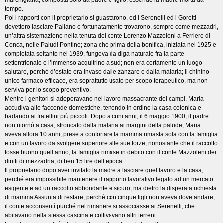
marchigiana, composta solo da padre e figlio, essendo la madre morta da
tempo.
Poi i rapporti con il proprietario si guastarono, ed i Serenelli ed i Goretti
dovettero lasciare Paliano e fortunatamente trovarono, sempre come mezzadri,
un’altra sistemazione nella tenuta del conte Lorenzo Mazzoleni a Ferriere di
Conca, nelle Paludi Pontine; zona che prima della bonifica, iniziata nel 1925 e
completata soltanto nel 1939, fungeva da diga naturale fra la parte
settentrionale e l’immenso acquitrino a sud; non era certamente un luogo
salutare, perché d’estate era invaso dalle zanzare e dalla malaria; il chinino
unico farmaco efficace, era soprattutto usato per scopo terapeutico, ma non
serviva per lo scopo preventivo.
Mentre i genitori si adoperavano nel lavoro massacrante dei campi, Maria
accudiva alle faccende domestiche, tenendo in ordine la casa colonica e
badando ai fratellini più piccoli. Dopo alcuni anni, il 6 maggio 1900, il padre
non ritornò a casa, stroncato dalla malaria ai margini della palude, Maria
aveva allora 10 anni; prese a confortare la mamma rimasta sola con la famiglia
e con un lavoro da svolgere superiore alle sue forze; nonostante che il raccolto
fosse buono quell’anno, la famiglia rimase in debito con il conte Mazzoleni dei
diritti di mezzadria, di ben 15 lire dell’epoca.
Il proprietario dopo aver invitato la madre a lasciare quel lavoro e la casa,
perché era impossibile mantenere il rapporto lavorativo legato ad un mercato
esigente e ad un raccolto abbondante e sicuro; ma dietro la disperata richiesta
di mamma Assunta di restare, perché con cinque figli non aveva dove andare,
il conte acconsentì purché nel rimanere si associasse ai Serenelli, che
abitavano nella stessa cascina e coltivavano altri terreni.