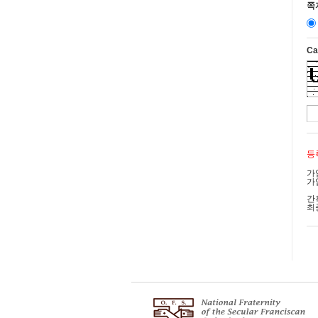
쪽
제
①
Ca
②
1
2
3
4
제
등
국
가
가
①
기
간
최
②
③
제
제