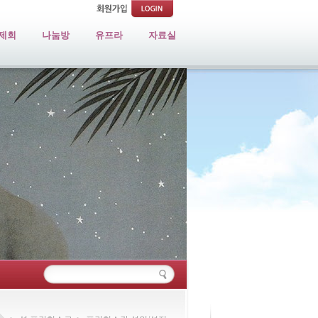
제회
나눔방
유프라
자료실