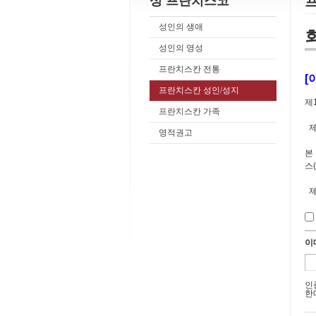
성 프란치스코
성인의 생애
성인의 영성
프란치스칸 전통
[
프란치스칸 성인/성지
제
프란치스칸 가족
제
영적권고
본
스
제
①
②
이
제
본
인
래
한