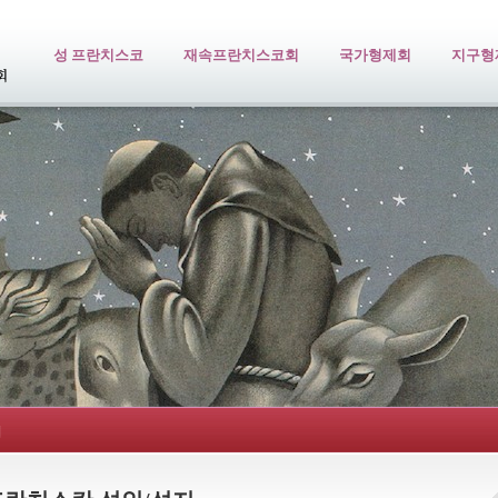
성 프란치스코
재속프란치스코회
국가형제회
지구형
지