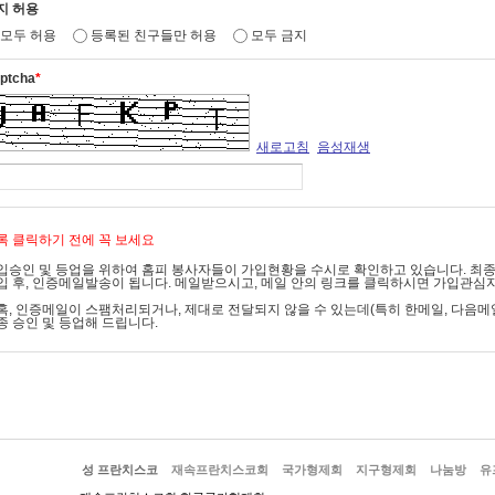
지 허용
9조(서비스 종류)
모두 허용
등록된 친구들만 허용
모두 금지
 국가형제회는 서비스의 내용과 종류를 변경할 수 있으며 변경사항은 공지사항을 통하
ptcha
*
 서비스의 종류는 다음과 같습니다.
. 인터넷 온라인을 통한 재속프란치스코회 정신, 설립자 소개 및 사도직 현황 제공
. 재속프란치스코회 회원과 봉사자들 위한 공간
. 커뮤니티 운영
새로고침
음성재생
. 기타 프란치스칸 수도회 관련 정보서비스
10조(서비스 제공의 중지)
록 클릭하기 전에 꼭 보세요
가형제회는 다음 각호에 해당되는 경우 서비스의 일부 혹은 전부의 제공을 중지할 수 
입승인 및 등업을 위하여 홈피 봉사자들이 가입현황을 수시로 확인하고 있습니다. 최종 승
입 후, 인증메일발송이 됩니다. 메일받으시고, 메일 안의 링크를 클릭하시면 가입관심
 서비스용 설비의 보수 등 공사로 인한 부득이한 경우나 전기통신 사업법에 규정된 기
통신사업법에 규정된 기간 통신사업자가 전기통신서비스를 중지했을 경우
혹, 인증메일이 스팸처리되거나, 제대로 전달되지 않을 수 있는데(특히 한메일, 다음메
종 승인 및 등업해 드립니다.
 국가비상사태, 정전, 서비스 설비 장애, 서비스 이용의 폭주 등.
 홈페이지 적정 운영을 위한 서비스 개편, 및 홈페이지 업그레이드 등.
6장 국가형제회와 이용자의 의무사항
11조 (개인정보의 보호)
성 프란치스코
재속프란치스코회
국가형제회
지구형제회
나눔방
유