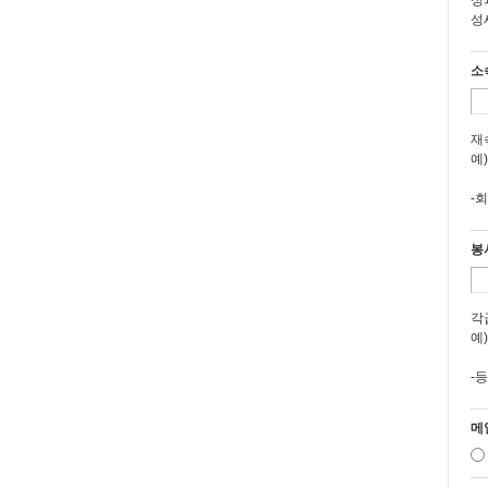
성
제
성
①
②
소
③
1
2
재
3
예
4
-
제
①
봉
②
제
각
예
제
-
①
1
2
메
3
②