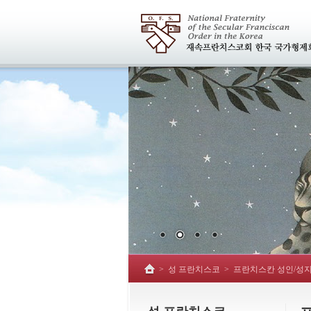
>
성 프란치스코
>
프란치스칸 성인/성