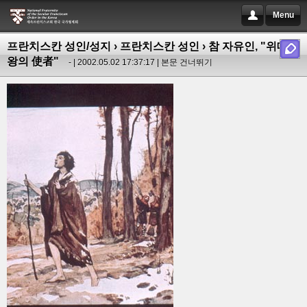
Menu
프란치스칸 성인/성지
›
프란치스칸 성인
› 참 자유인, "위대한
왕의 使者"
- | 2002.05.02 17:37:17 |
본문 건너뛰기