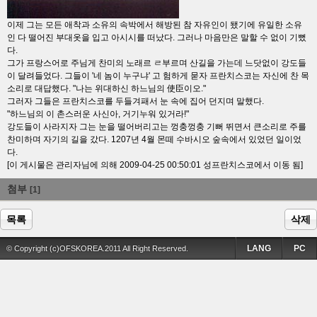
이제 그는 모든 애착과 소유의 속박에서 해방된 참 자유인이 됐기에 유일한 소유
인 다 떨어진 부대옷을 입고 아시시를 떠났다. 그러나 마음만은 말할 수 없이 기뻤
다.
그가 프랑스어로 주님게 찬미의 노래르 ㄹ부르며 산길을 가는데 느닷없이 강도들
이 달려들었다. 그들이 '네 놈이 누구냐' 고 험하게 묻자 프란치스코는 자신에 찬 목
소리로 대답했다. "나는 위대하신 하느님의 使臣이오."
그러자 그들은 프란치스코를 두들겨패서 눈 속에 집어 던지며 말했다.
"하느님의 이 촌스러운 사신아, 거기누워 있거라!"
강도들이 사라지자 그는 눈을 떨어버리고는 껑충껑충 기뻐 뛰면서 큰소리로 주를
찬미하며 자기의 길을 갔다. 1207년 4월 몬떼 수바시오 숲속에서 있었던 일이었
다.
[이 게시물은 관리자님에 의해 2009-04-25 00:50:01 성프란치스코에서 이동 됨]
첨부
[1]
목록
삭제
LANG
PC
© Copyright (c)OFSKOREA.2011 All Right Reserved.