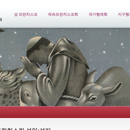
성 프란치스코
재속프란치스코회
국가형제회
지구형
지