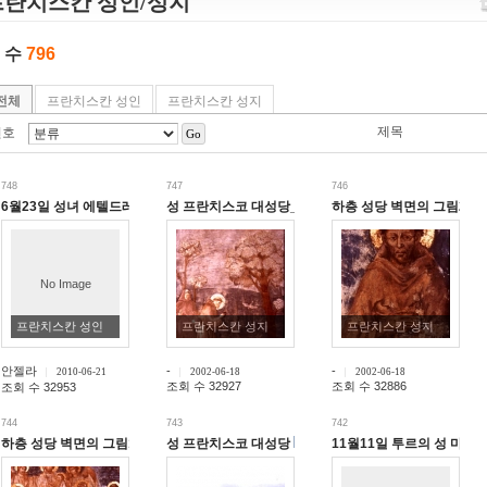
프란치스칸 성인/성지
 수
796
전체
프란치스칸 성인
프란치스칸 성지
제목
번호
Go
748
747
746
6월23일 성녀 에텔드레다(오드리)아빠티사♬Sanctus-Angel
성 프란치스코 대성당_내부풍경3
하층 성당 벽면의 그림2
No Image
프란치스칸 성인
프란치스칸 성지
프란치스칸 성지
안젤라
-
-
2010-06-21
2002-06-18
2002-06-18
조회 수 32927
조회 수 32886
조회 수 32953
744
743
742
하층 성당 벽면의 그림1
성 프란치스코 대성당
11월11일 투르의 성 마르