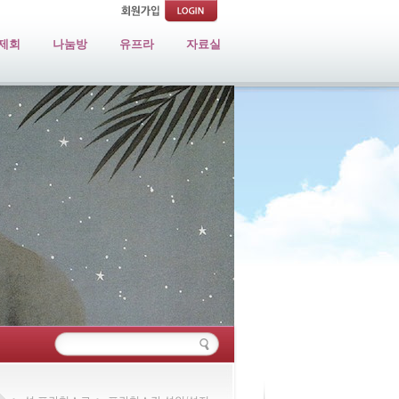
제회
나눔방
유프라
자료실