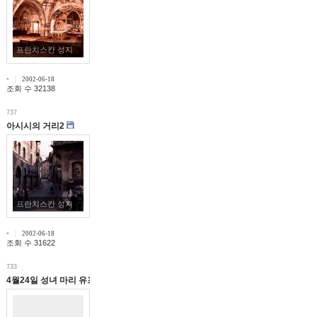
프란치스칸 성지
-
2002-06-18
조회 수 32138
737
아시시의 거리2
프란치스칸 성지
-
2002-06-18
조회 수 31622
733
핌적 성 프란치스코 대축일
4월24일 성녀 마리 유프라시아 펠티에♬The Load is my Shephed