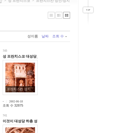
>
성 프란치스코
>
프란치스칸 성인/성지
성이름
날짜
조회 수
745
성 프란치스코 대성당_내부풍경1
프란치스칸 성지
-
2002-06-18
조회 수 32875
741
티노 주교
이것이 대성당 하층 성당 모습입니다