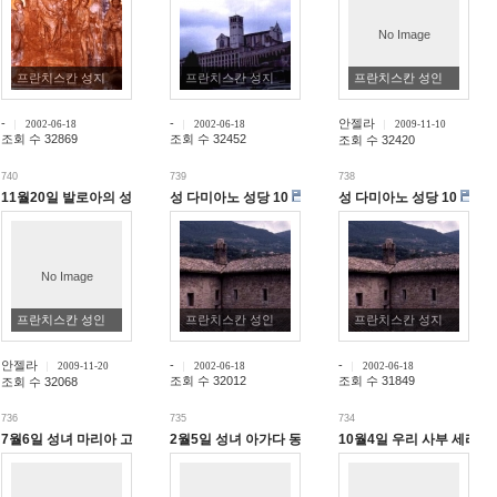
No Image
프란치스칸 성지
프란치스칸 성지
프란치스칸 성인
-
-
안젤라
2002-06-18
2002-06-18
2009-11-10
조회 수 32869
조회 수 32452
조회 수 32420
740
739
738
11월20일 발로아의 성 펠릭스
성 다미아노 성당 10
성 다미아노 성당 10
No Image
프란치스칸 성인
프란치스칸 성인
프란치스칸 성지
안젤라
-
-
2009-11-20
2002-06-18
2002-06-18
조회 수 32012
조회 수 31849
조회 수 32068
736
735
734
7월6일 성녀 마리아 고레티 동정♬Lauda Sion - monastic chants
2월5일 성녀 아가다 동정 순교자
10월4일 우리 사부 세라