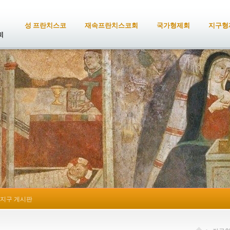
성 프란치스코
재속프란치스코회
국가형제회
지구형
지구 게시판