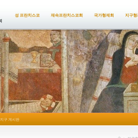
성 프란치스코
재속프란치스코회
국가형제회
지구형
지구 게시판