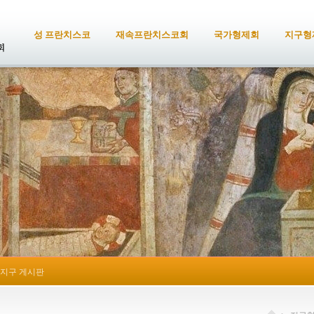
성 프란치스코
재속프란치스코회
국가형제회
지구형
지구 게시판