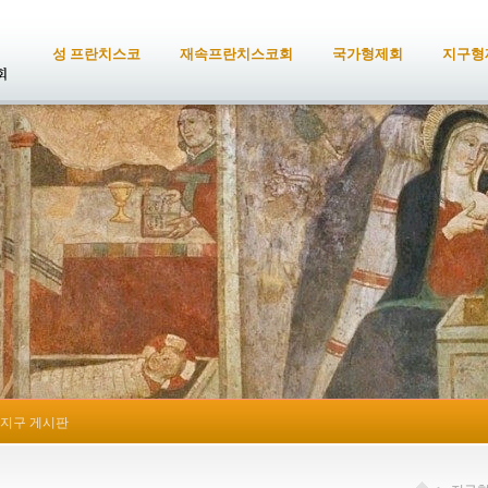
성 프란치스코
재속프란치스코회
국가형제회
지구형
지구 게시판