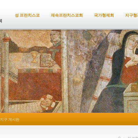
성 프란치스코
재속프란치스코회
국가형제회
지구형
지구 게시판