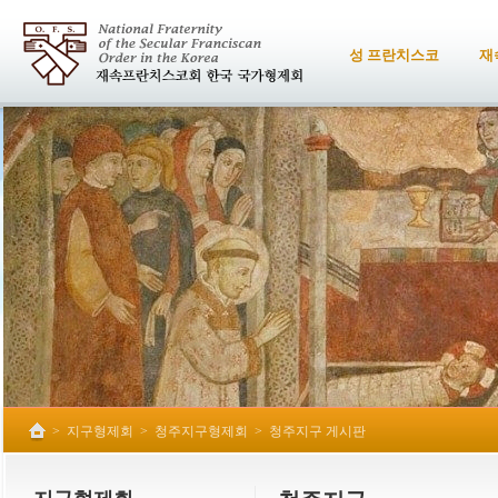
성 프란치스코
재
>
지구형제회
>
청주지구형제회
>
청주지구 게시판