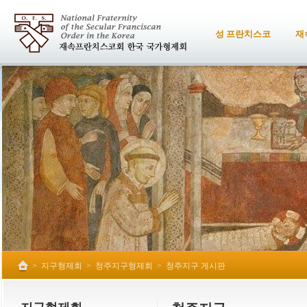
성 프란치스코
재
>
지구형제회
>
청주지구형제회
>
청주지구 게시판