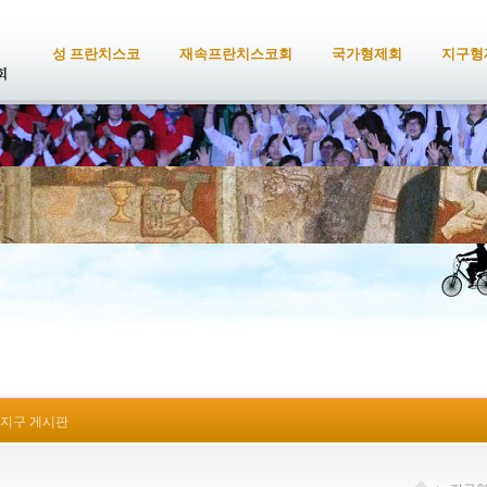
성 프란치스코
재속프란치스코회
국가형제회
지구형
지구 게시판