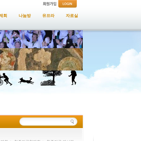
제회
나눔방
유프라
자료실