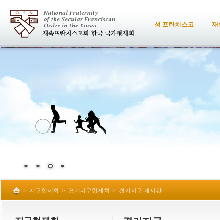
성 프란치스코
재
>
지구형제회
>
경기지구형제회
>
경기지구 게시판