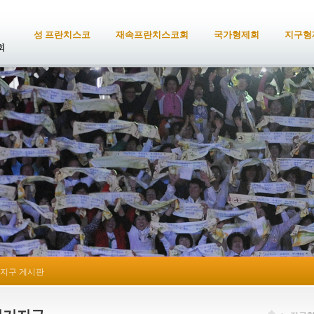
성 프란치스코
재속프란치스코회
국가형제회
지구형
지구 게시판