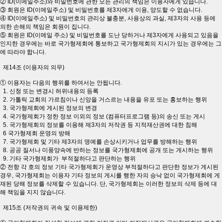
② ID(이메일주소)와 비밀번호에 관한 모든 관리의 책임은 이용자에게 있습니다.
③ 회원은 ID(이메일주소) 및 비밀번호를 제3자에게 이용, 양도할 수 없습니다.
④ ID(이메일주소) 및 비밀번호의 관리상 불충분, 사용상의 과실, 제3자의 사용 등에
의한 손해의 책임은 회원이 집니다.
⑤ 회원은 ID(이메일 주소) 및 비밀번호를 도난 당하거나 제3자에게 사용되고 있음을
인지한 경우에는 바로 국가형제회에 통보하고 국가형제회의 지시가 있는 경우에는 그
에 따라야 합니다.
제14조 (이용자의 의무)
① 이용자는 다음의 행위를 하여서는 안됩니다.
1. 신청 또는 변경시 허위내용의 등록
2. 가톨릭 교회의 가르침이나 신앙을 거스르는 내용을 유포 또는 홍보하는 행위
3. 국가형제회에 게시된 정보의 변경
4. 국가형제회가 정한 정보 이외의 정보 (컴퓨터프로그램 등)의 송신 또는 게시
5. 국가형제회의 정보를 이용해 제3자의 저작권 등 지적재산권에 대한 침해
6 국가형제회 운영의 방해
7. 국가형제회 및 기타 제3자의 명예를 손상시키거나 업무를 방해하는 행위
8. 공공 질서나 미풍양속에 반하는 정보를 국가형제회에 공개 또는 게시하는 행위
9. 기타 국가형제회가 부적절하다고 판단하는 행위
② 전항 각 호의 정보 기타 국가형제회가 운영상 부적절하다고 판단한 정보가 게시된
경우, 국가형제회는 이용자 기타 정보의 게시를 행한 자의 승낙 없이 국가형제회에 게
재된 당해 정보를 삭제할 수 있습니다. 단, 국가형제회는 이러한 정보의 삭제 등에 대
해 책임을 지지 않습니다.
제15조 (저작권의 귀속 및 이용제한)