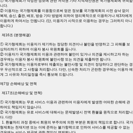
① 국가형제회가 작성한 정보에 관한 저작권 기타 지적재산권은 국가형제회에 귀속합
니다.
② 이용자는 국가형제회를 이용함으로써 얻은 정보를 국가형제회의 사전 승낙 없이
복제, 송신, 출판, 배포, 방송 기타 방법에 의하여 영리목적으로 이용하거나 제3자에게
이용하게 하여서는 안됩니다. (단, 이용자가 사적으로 이용하는 경우는 그러하지 아니
합니다.)
제16조 (분쟁해결)
① 국가형제회는 이용자가 제기하는 정당한 의견이나 불만을 반영하고 그 피해를 보
상처리하기 위하여 이용자 봉사 위원회를 둡니다.
② 이용자가 국가형제회의 이용과 관련하여 불만이 있거나 의견을 제시하고자 하는
경우에는 이용자 봉사 위원회에 불만사항 또는 의견을 제출하면 됩니다.
③ 국가형제회는 이용자로부터 제출되는 불만사항 및 의견이 정당하다고 판단하는 경
우 우선적으로 그 사항을 처리합니다. 다만, 신속한 처리가 곤란한 경우에는 이용자 에
게 그 사유와 처리일정을 즉시 통보해 드립니다.
제7장 손해배상 및 면책
제17조(손해배상 및 면책)
① 국가형제회는 무료 서비스 이용과 관련하여 이용자에게 발생한 어떠한 손해에 관
하여도 책임지지 않습니다.
② 국가형제회는 유료 서비스에 대해서는 문제발생시 전액 환불을 원칙으로 처리합니
다. 다만
1. 환불처리 과정 중에서 회원의 부주의에 의한 부분은 회원의 책임으로 합니다. 국가
형제회는 천재지변 또는 이에 준하는 불가항력으로 인하여 서비스를 제공할 수 없는
경우에는 서비스 제공에 관한 책임이 면제됩니다.