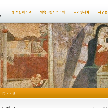
성 프란치스코
재속프란치스코회
국가형제회
지구형
지구 게시판